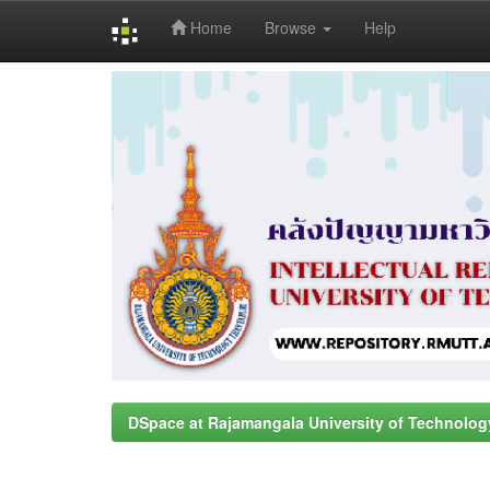
Home
Browse
Help
Skip
navigation
DSpace at Rajamangala University of Technolog