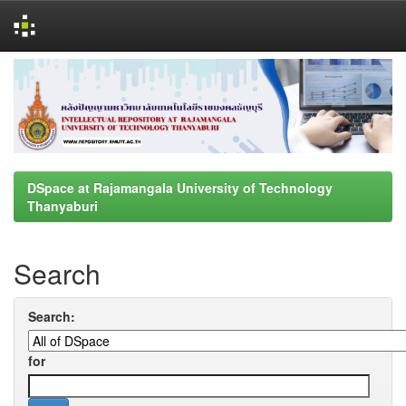
Skip
navigation
DSpace at Rajamangala University of Technology
Thanyaburi
Search
Search:
for