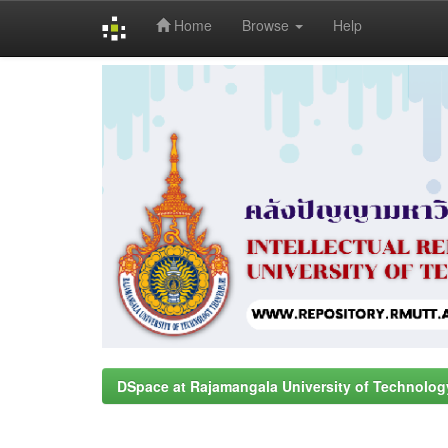
Home
Browse
Help
Skip
navigation
DSpace at Rajamangala University of Technolog