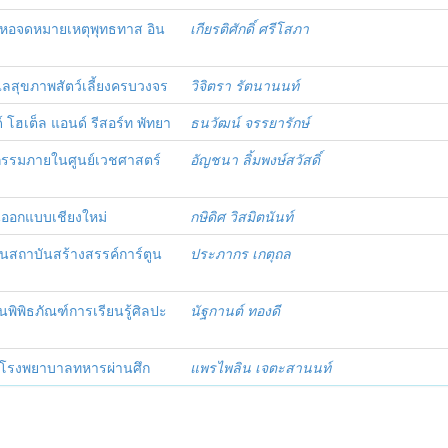
หอจดหมายเหตุพุทธทาส อิน
เกียรติศักดิ์ ศรีโสภา
สุขภาพสัตว์เลี้ยงครบวงจร
วิจิตรา รัตนานนท์
ฮเต็ล แอนด์ รีสอร์ท พัทยา
ธนวัฒน์ จรรยารักษ์
รรมภายในศูนย์เวชศาสตร์
อัญชนา ลิ้มพงษ์สวัสดิ์
ออกแบบเชียงใหม่
กษิดิศ วิสมิตนันท์
ถาบันสร้างสรรค์การ์ตูน
ประภากร เกตุถล
ิธภัณฑ์การเรียนรู้ศิลปะ
นัฐกานต์ ทองดี
โรงพยาบาลทหารผ่านศึก
แพรไพลิน เจตะสานนท์