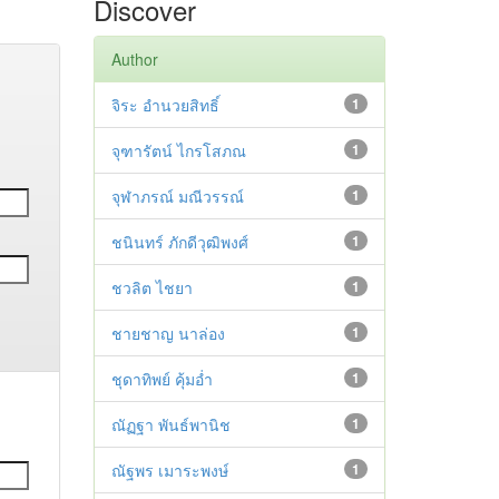
Discover
Author
จิระ อำนวยสิทธิ์
1
จุฑารัตน์ ไกรโสภณ
1
จุฬาภรณ์ มณีวรรณ์
1
ชนินทร์ ภักดีวุฒิพงศ์
1
ชวลิต ไชยา
1
ชายชาญ นาล่อง
1
ชุดาทิพย์ คุ้มอ่ำ
1
ณัฏฐา พันธ์พานิช
1
ณัฐพร เมาระพงษ์
1