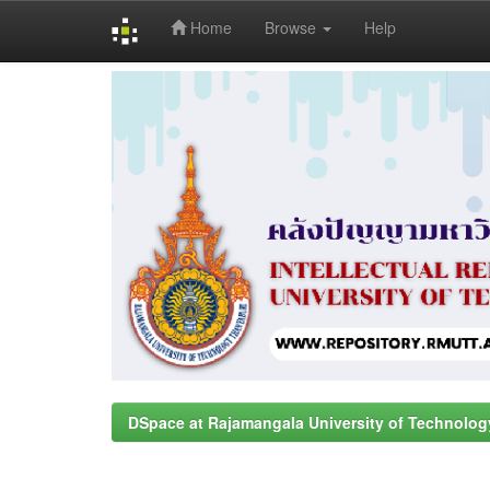
Home
Browse
Help
Skip
navigation
DSpace at Rajamangala University of Technolog