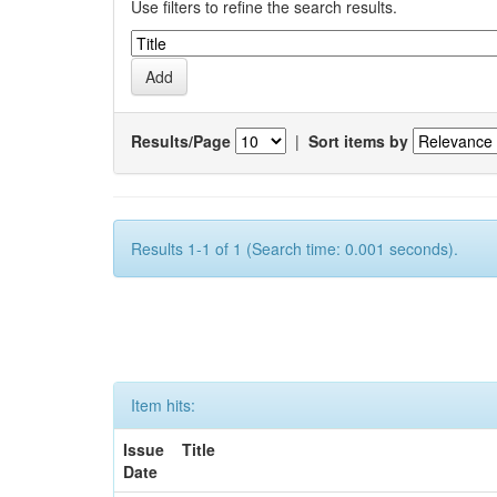
Use filters to refine the search results.
Results/Page
|
Sort items by
Results 1-1 of 1 (Search time: 0.001 seconds).
Item hits:
Issue
Title
Date