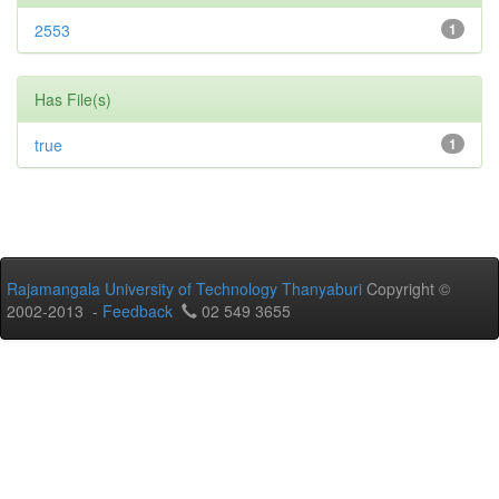
2553
1
Has File(s)
true
1
Rajamangala University of Technology Thanyaburi
Copyright ©
2002-2013 -
Feedback
02 549 3655