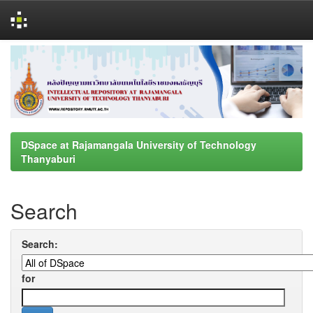
Skip
navigation
DSpace at Rajamangala University of Technology
Thanyaburi
Search
Search:
for