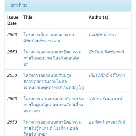
Item hits:
Issue
Title
Author(s)
Date
2553
โครงการศึกษาและออกแบบ
กิตติธัช ผิวขาว
พิพิธภัณฑ์ของปลอม
2553
โครงการออกแบบสถาปัตยกรรม
ธีรวัฒน์ จิตชัยกรณ์
ภายในคอนราด รีสอร์ทแอนด์ส
ปา
2553
โครงการออกแบบปรับปรุง
เกียรติศักดิ์ ศรีโสภา
สถาปัตยกรรมภายในหอ
จดหมายเหตุพุทธทาส อินทปัญโญ
2553
โครงการเสนอแนะสถาปัตยกรรม
วิจิตรา รัตนานนท์
ภายในศูนย์ดูแลสุขภาพสัตว์เลี้ยง
ครบวงจร
2553
โครงการออกแบบสถาปัตยกรรม
ธนวัฒน์ จรรยารักษ์
ภายในวู๊ดแลนด์ โฮเต็ล แอนด์
รีสอร์ท พัทยา