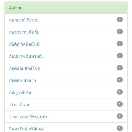
Author
กนกภรณ์ ผิวงาม
1
กมลวรรณ สินกิ่ม
1
กษิดิศ วิสมิตนันท์
1
กัมปนาท อินทรมณี
1
กิตติคุณ สิทธิโชค
1
กิตติธัช ผิวขาว
1
กิติญา ดีจรัส
1
จริยา ติเสส
1
จารยา แสงวัชรสุนทร
1
จินดารัตน์ ศรีอัมพร
1