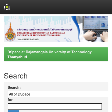
Skip
navigation
DSpace at Rajamangala University of Technology
Thanyaburi
Search
Search:
for