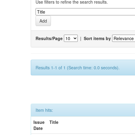
Use filters to refine the search results.
Results/Page
|
Sort items by
Results 1-1 of 1 (Search time: 0.0 seconds).
Item hits:
Issue
Title
Date