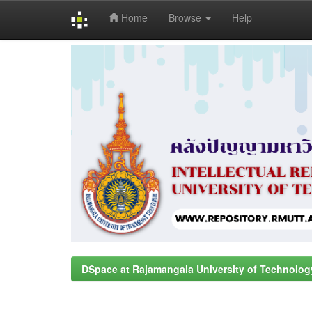
Home
Browse
Help
Skip
navigation
DSpace at Rajamangala University of Technolog