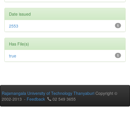
Date issued
2553
1
Has File(s)
true
1
Rajamangala University of Technology Thanyaburi
Copyright ©
2002-2013 -
Feedback
02 549 3655