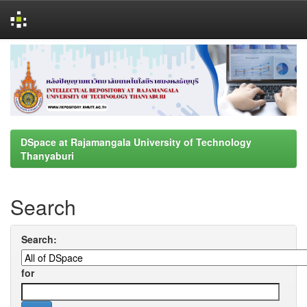
Skip
navigation
DSpace at Rajamangala University of Technology
Thanyaburi
Search
Search:
for