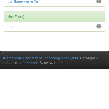
สถาปัตยกรรมภายใน
1
Has File(s)
true
1
Rajamangala University of Technology Thanyaburi
Copyright ©
2002-2013 -
Feedback
02 549 3655