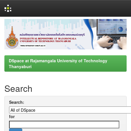
Skip
navigation
DSpace at Rajamangala University of Technology
Thanyaburi
Search
Search:
for