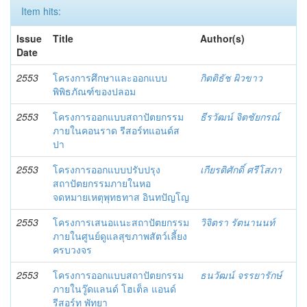
Item hits:
Issue
Title
Author(s)
Date
2553
โครงการศึกษาและออกแบบ
กิตติธัช ผิวขาว
พิพิธภัณฑ์ของปลอม
2553
โครงการออกแบบสถาปัตยกรรม
ธีรวัฒน์ จิตชัยกรณ์
ภายในคอนราด รีสอร์ทแอนด์ส
ปา
2553
โครงการออกแบบปรับปรุง
เกียรติศักดิ์ ศรีโสภา
สถาปัตยกรรมภายในหอ
จดหมายเหตุพุทธทาส อินทปัญโญ
2553
โครงการเสนอแนะสถาปัตยกรรม
วิจิตรา รัตนานนท์
ภายในศูนย์ดูแลสุขภาพสัตว์เลี้ยง
ครบวงจร
2553
โครงการออกแบบสถาปัตยกรรม
ธนวัฒน์ จรรยารักษ์
ภายในวู๊ดแลนด์ โฮเต็ล แอนด์
รีสอร์ท พัทยา