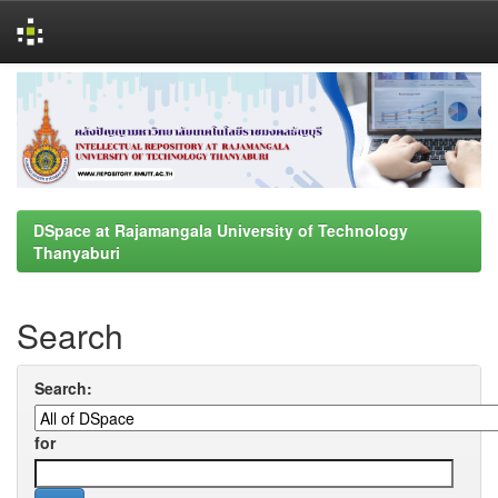
Skip
navigation
DSpace at Rajamangala University of Technology
Thanyaburi
Search
Search:
for