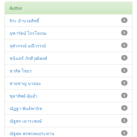
Author
จิระ อำนวยสิทธิ์
1
จุฑารัตน์ ไกรโสภณ
1
จุฬาภรณ์ มณีวรรณ์
1
ชนินทร์ ภักดีวุฒิพงศ์
1
ชวลิต ไชยา
1
ชายชาญ นาล่อง
1
ชุดาทิพย์ คุ้มอ่ำ
1
ณัฏฐา พันธ์พานิช
1
ณัฐพร เมาระพงษ์
1
ณัฐพล พรพรหมประทาน
1