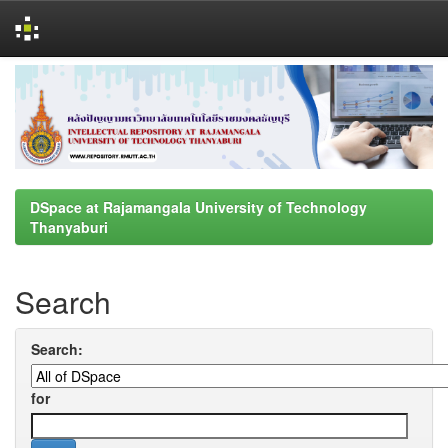
Skip
navigation
DSpace at Rajamangala University of Technology
Thanyaburi
Search
Search:
for