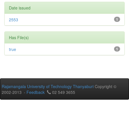
Date issued
2553
1
Has File(s)
true
1
Rajamangala University of Technology Thanyaburi
Copyright ©
2002-2013 -
Feedback
02 549 3655