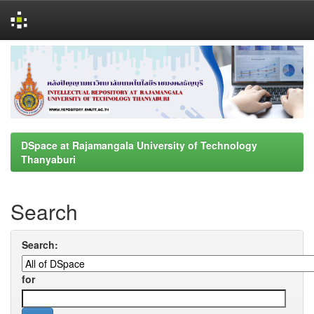
Skip
navigation
DSpace at Rajamangala University of Technology
Thanyaburi
Search
Search:
for