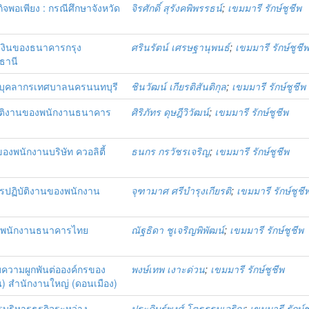
จพอเพียง : กรณีศึกษาจังหวัด
จิรศักดิ์ สุรังคพิพรรธน์
;
เขมมารี รักษ์ชูชีพ
เงินของธนาคารกรุง
ศรินรัตน์ เศรษฐานุพนธ์
;
เขมมารี รักษ์ชูชี
มธานี
องบุคลากรเทศบาลนครนนทบุรี
ชินวัฒน์ เกียรติสันติกุล
;
เขมมารี รักษ์ชูชีพ
ิบัติงานของพนักงานธนาคาร
ศิริภัทร ดุษฎีวิวัฒน์
;
เขมมารี รักษ์ชูชีพ
องพนักงานบริษัท ควอลิตี้
ธนกร กรวัชรเจริญ
;
เขมมารี รักษ์ชูชีพ
การปฏิบัติงานของพนักงาน
จุฑามาศ ศรีบำรุงเกียรติ
;
เขมมารี รักษ์ชูชี
ของพนักงานธนาคารไทย
ณัฐธิดา ชูเจริญพิพัฒน์
;
เขมมารี รักษ์ชูชีพ
บความผูกพันต่อองค์กรของ
พงษ์เทพ เงาะด่วน
;
เขมมารี รักษ์ชูชีพ
) สำนักงานใหญ่ (ดอนเมือง)
รบริหารธุรกิจระหว่าง
ประดิษฐ์พงศ์ โตธรรมเจริญ
;
เขมมารี รักษ์ช