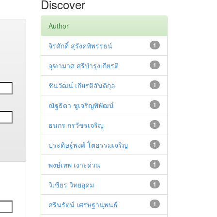
Discover
Author
จิรศักดิ์ สุรังคพิพรรธน์
1
จุฑามาศ ศรีบำรุงเกียรติ
1
ชินวัฒน์ เกียรติสันติกุล
1
ณัฐธิดา ชูเจริญพิพัฒน์
1
ธนกร กรวัชรเจริญ
1
ประดิษฐ์พงศ์ โตธรรมเจริญ
1
พงษ์เทพ เงาะด่วน
1
วิเชียร วิทยอุดม
1
ศรินรัตน์ เศรษฐานุพนธ์
1