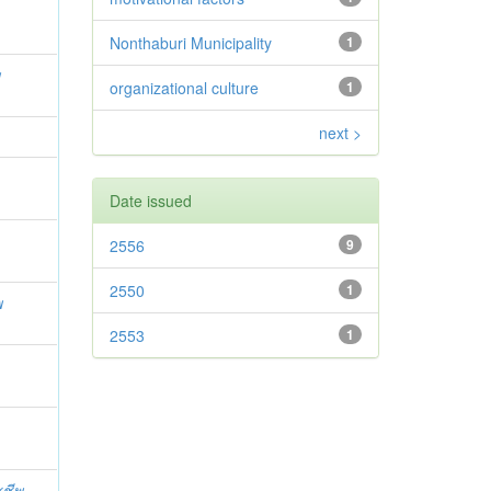
Nonthaburi Municipality
1
พ
organizational culture
1
next >
Date issued
2556
9
2550
1
พ
2553
1
ูชีพ