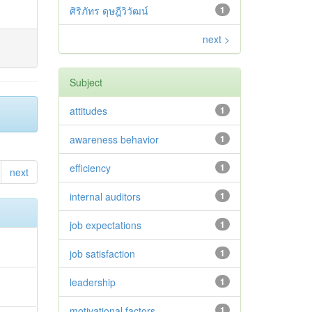
ศิริภัทร ดุษฎีวิวัฒน์
1
next >
Subject
attitudes
1
awareness behavior
1
efficiency
1
next
internal auditors
1
job expectations
1
job satisfaction
1
leadership
1
motivational factors
1