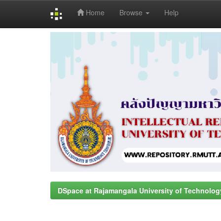
Home
Browse
Help
Skip
navigation
DSpace at Rajamangala University of Technolog