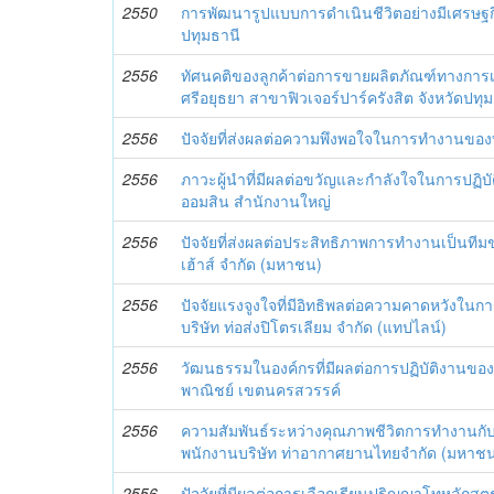
2550
การพัฒนารูปแบบการดำเนินชีวิตอย่างมีเศรษฐกิ
ปทุมธานี
2556
ทัศนคติของลูกค้าต่อการขายผลิตภัณฑ์ทางการ
ศรีอยุธยา สาขาฟิวเจอร์ปาร์ครังสิต จังหวัดปทุ
2556
ปัจจัยที่ส่งผลต่อความพึงพอใจในการทำงานข
2556
ภาวะผู้นำที่มีผลต่อขวัญและกำลังใจในการปฏ
ออมสิน สำนักงานใหญ่
2556
ปัจจัยที่ส่งผลต่อประสิทธิภาพการทำงานเป็นทีมข
เฮ้าส์ จำกัด (มหาชน)
2556
ปัจจัยแรงจูงใจที่มีอิทธิพลต่อความคาดหวังใน
บริษัท ท่อส่งปิโตรเลียม จำกัด (แทปไลน์)
2556
วัฒนธรรมในองค์กรที่มีผลต่อการปฏิบัติงาน
พาณิชย์ เขตนครสวรรค์
2556
ความสัมพันธ์ระหว่างคุณภาพชีวิตการทำงานกั
พนักงานบริษัท ท่าอากาศยานไทยจำกัด (มหาชน
2556
ปัจจัยที่มีผลต่อการเลือกเรียนปริญญาโทหลักสูต