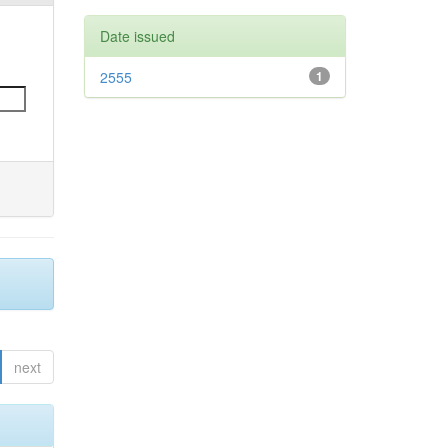
Date issued
2555
1
next