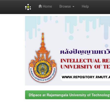
Home
Browse
Help
Skip
navigation
DSpace at Rajamangala University of Technolog