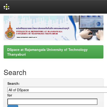
Skip
navigation
DSpace at Rajamangala University of Technology
Thanyaburi
Search
Search:
for