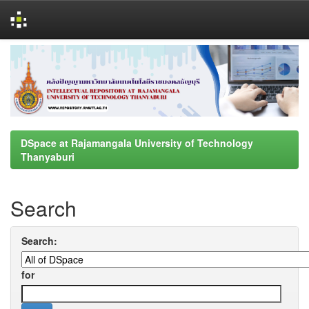
Skip
navigation
DSpace at Rajamangala University of Technology
Thanyaburi
Search
Search:
for