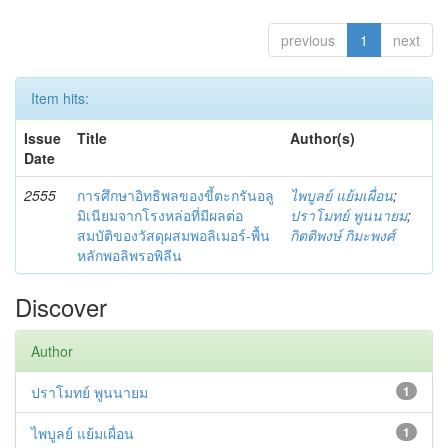
previous
1
next
Item hits:
Issue
Title
Author(s)
Date
2555
การศึกษาอิทธิพลของขี้ตะกรันอลู
ไพบูลย์ แย้มเผื่อน
;
มิเนียมจากโรงหล่อที่มีผลต่อ
ปราโมทย์ พูนนายม
;
สมบัติของวัสดุผสมพอลิเมอร์-พื้น
กิตติพงษ์ กิมะพงศ์
หลักพอลิพรอพิลีน
Discover
Author
ปราโมทย์ พูนนายม
1
ไพบูลย์ แย้มเผื่อน
1