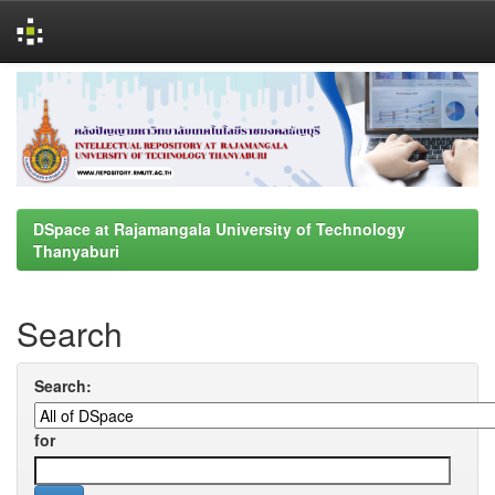
Skip
navigation
DSpace at Rajamangala University of Technology
Thanyaburi
Search
Search:
for