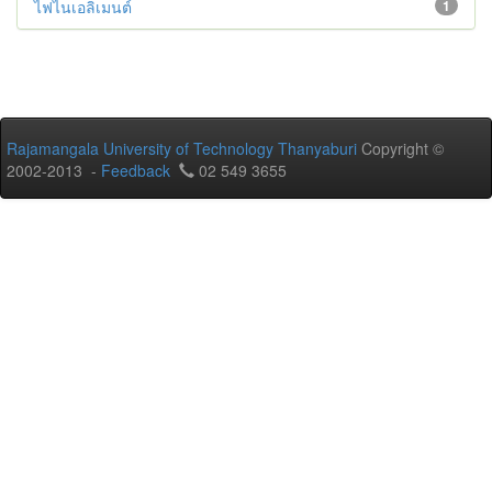
ไฟไนเอลิเมนต์
1
Rajamangala University of Technology Thanyaburi
Copyright ©
2002-2013 -
Feedback
02 549 3655