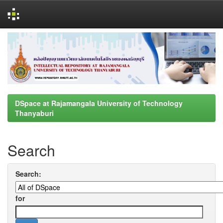
Skip
navigation
DSpace at Rajamangala University of Technology
Thanyaburi
Search
Search:
for