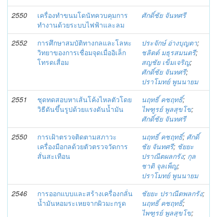
2550
เครื่องทำขนมโดนัทควบคุมการ
ศักดิ์ชัย จันทศรี
ทำงานด้วยระบบไฟฟ้าและลม
2552
การศึกษาสมบัติทางกลและโลหะ
ประจักษ์ อ่างบุญตา
;
วิทยาของการเชื่อมจุดเมื่ออิเล็ก
ชลิตต์ มธุรสมนตรี
;
โทรดเสื่อม
สญชัย เข็มเจริญ
;
ศักดิ์ชัย จันทศรี
;
ปราโมทย์ พูนนายม
2551
ชุดทดสอบหาเส้นโค้งไหลตัวโดย
นฤทธิ์ คชฤทธิ์
;
วิธีดันขึ้นรูปด้วยแรงดันน้ำมัน
ไพฑูรย์ พูลสุขโข
;
ศักดิ์ชัย จันทศรี
2550
การเฝ้าตรวจติดตามสภาวะ
นฤทธิ์ คชฤทธิ์
;
ศักดิ์
เครื่องมือกลด้วยตัวตรวจวัดการ
ชัย จันทศรี
;
ชัยยะ
สั่นสะเทือน
ปราณีตผลกรัง
;
กุล
ชาติ จุลเพ็ญ
;
ปราโมทย์ พูนนายม
2546
การออกแบบและสร้างเครื่องกลั่น
ชัยยะ ปราณีตพลกรัง
;
น้ำมันหอมระเหยจากผิวมะกรูด
นฤทธิ์ คชฤทธิ์
;
ไพฑูรย์ พูลสุขโข
;