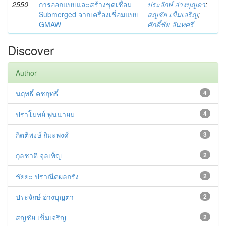
2550
การออกแบบและสร้างชุดเชื่อม
ประจักษ์ อ่างบุญตา
;
Submerged จากเครื่องเชื่อมแบบ
สญชัย เข็มเจริญ
;
GMAW
ศักดิ์ชัย จันทศรี
Discover
Author
นฤทธิ์ คชฤทธิ์
4
ปราโมทย์ พูนนายม
4
กิตติพงษ์ กิมะพงศ์
3
กุลชาติ จุลเพ็ญ
2
ชัยยะ ปราณีตผลกรัง
2
ประจักษ์ อ่างบุญตา
2
สญชัย เข็มเจริญ
2