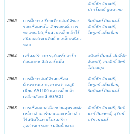
ศักดิ์ชัย จันทศรี
;
ปราโมทย์ พูนนายม
2555
การศึกษาเปรียบเทียบสมบัติของ
กิตติพงษ์ กิมะพงศ์
;
รอยเชื่อมท่อไอเสียรถยนต์: การ
ศักดิ์ชัย จันทศรี
;
ทดแทนวัสดุชิ้นส่วนเหล็กกล้าไร้
ไพบูลย์ แย้มเผื่อน
สนิมออสเทเนติคด้วยเหล็กเหนียว
หล่อ
2554
เครื่องสร้างบรรจุภัณฑ์ปลาร้า
อนินท์ มีมนต์
;
ศักดิ์ชัย
ก้อนแบบบลิสเตอร์แพ๊ค
จันทศรี
;
สมศักดิ์ อิทธิ
โสภณกุล
2555
การศึกษาสมบัติรอยเชื่อม
ศักดิ์ชัย จันทศรี
;
ต้านทานแบบจุดระหว่างอลูมิ
ไพบูลย์ แย้มเผื่อน
;
เนียม AA1100 และเหล็กกล้า
กิตติพงษ์ กิมะพงศ์
เคลือบสังกะสี SGACD
2556
การเชื่อมแกสเฉื่อยปกคลุมรอยต่อ
ศักดิ์ชัย จันทศรี
;
กิตติ
เหล็กกล้าคาร์บอนและเหล็กกล้า
พงษ์ กิมะพงศ์
;
สุรัตน์
ไร้สนิมในงานโครงสร้าง
ตรัยวนพงศ์
อุตสาหกรรมการผลิตน้ำตาล