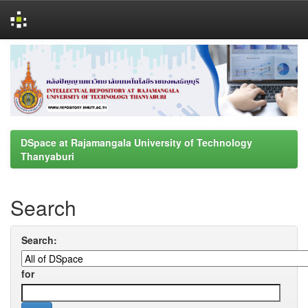
Skip
navigation
DSpace at Rajamangala University of Technology
Thanyaburi
Search
Search:
for