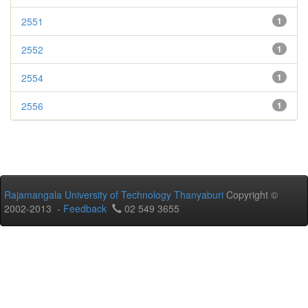
2551
1
2552
1
2554
1
2556
1
Rajamangala University of Technology Thanyaburi
Copyright ©
2002-2013 -
Feedback
02 549 3655