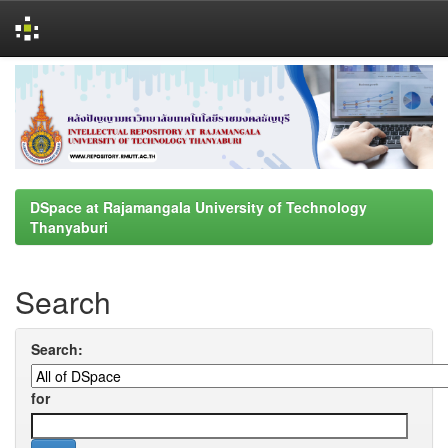
Skip
navigation
DSpace at Rajamangala University of Technology
Thanyaburi
Search
Search:
for