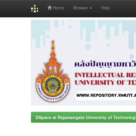
Home
Browse
Help
Skip
navigation
DSpace at Rajamangala University of Technolog