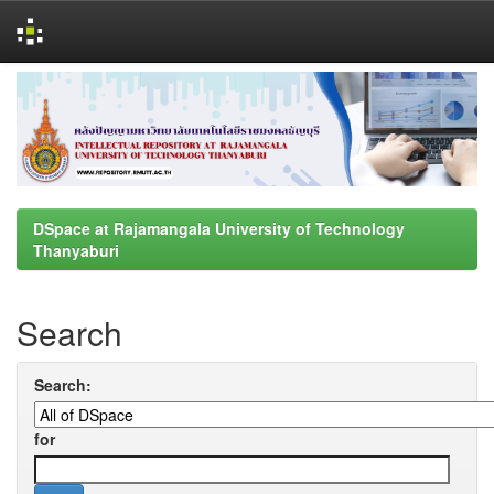
Skip
navigation
DSpace at Rajamangala University of Technology
Thanyaburi
Search
Search:
for