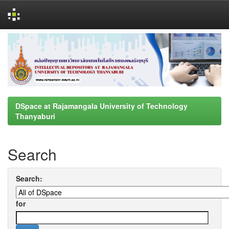
Skip
navigation
DSpace at Rajamangala University of Technology
Thanyaburi
Search
Search:
for