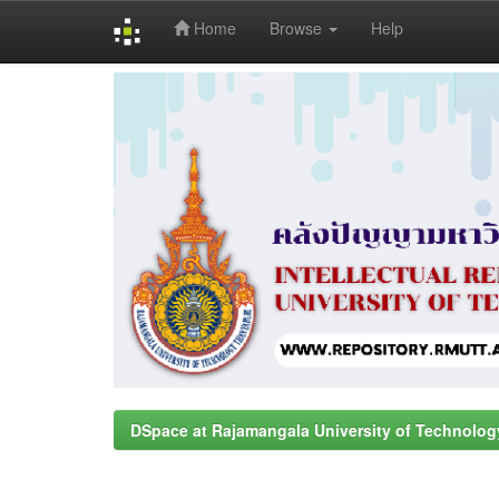
Home
Browse
Help
Skip
navigation
DSpace at Rajamangala University of Technolog