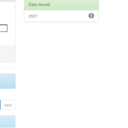
Date issued
2557
1
next