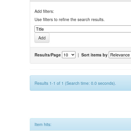
Add filters:
Use filters to refine the search results.
Results/Page
|
Sort items by
Results 1-1 of 1 (Search time: 0.0 seconds).
Item hits: