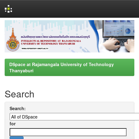
Skip
navigation
DSpace at Rajamangala University of Technology
Thanyaburi
Search
Search:
for