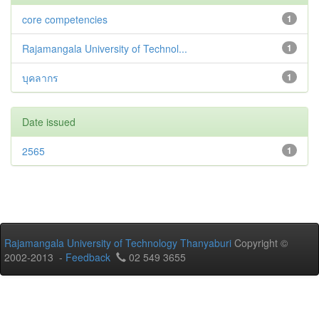
core competencies
1
Rajamangala University of Technol...
1
บุคลากร
1
Date issued
2565
1
Rajamangala University of Technology Thanyaburi
Copyright ©
2002-2013 -
Feedback
02 549 3655