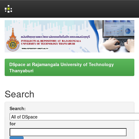
Skip
navigation
DSpace at Rajamangala University of Technology
Thanyaburi
Search
Search:
for