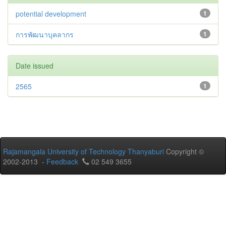
potential development
1
การพัฒนาบุคลากร
1
Date issued
2565
1
Rajamangala University of Technology Thanyaburi
Copyright ©
2002-2013 -
Feedback
02 549 3655