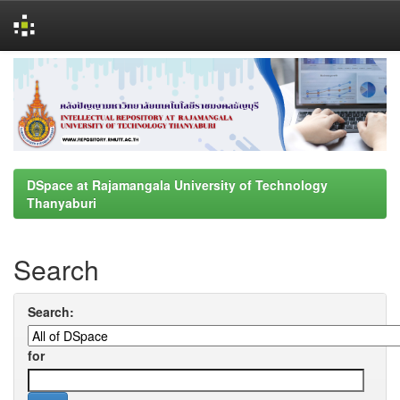
Skip
navigation
DSpace at Rajamangala University of Technology
Thanyaburi
Search
Search:
for