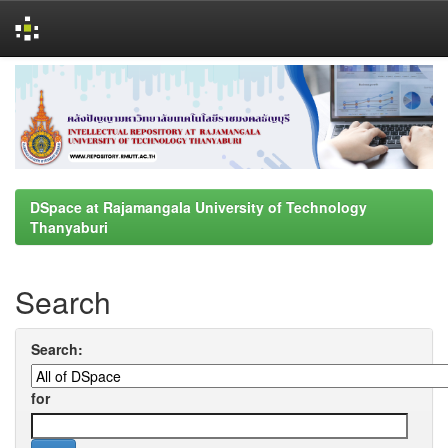
Skip
navigation
DSpace at Rajamangala University of Technology
Thanyaburi
Search
Search:
for