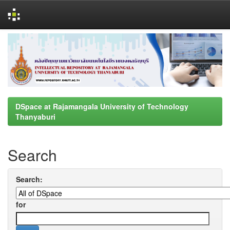
Skip
navigation
DSpace at Rajamangala University of Technology
Thanyaburi
Search
Search:
for