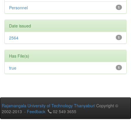
Personnel
1
Date issued
2564
1
Has File(s)
true
1
Rajamangala University of Technology Thanyaburi
Copyright ©
2002-2013 -
Feedback
02 549 3655