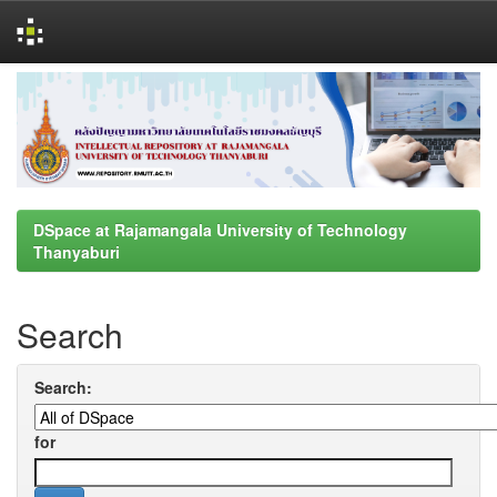
Skip
navigation
DSpace at Rajamangala University of Technology
Thanyaburi
Search
Search:
for