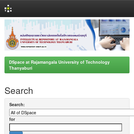
Skip
navigation
DSpace at Rajamangala University of Technology
Thanyaburi
Search
Search:
for