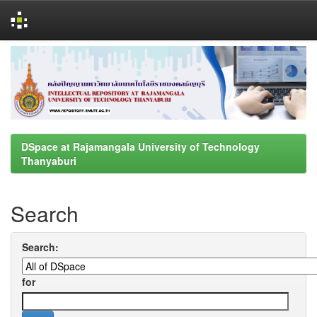
Skip
navigation
DSpace at Rajamangala University of Technology
Thanyaburi
Search
Search:
for