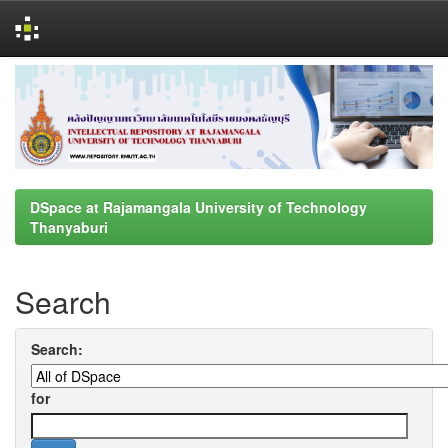
Skip
navigation
DSpace at Rajamangala University of Technology
Thanyaburi
Search
Search:
for