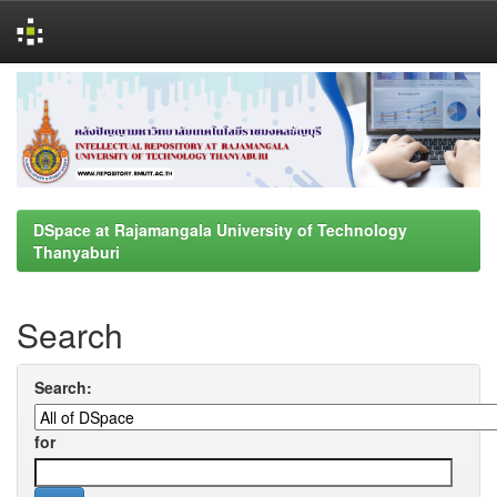
Skip
navigation
DSpace at Rajamangala University of Technology
Thanyaburi
Search
Search:
for