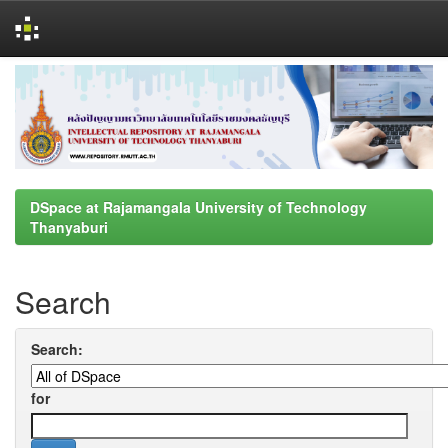
Skip
navigation
DSpace at Rajamangala University of Technology
Thanyaburi
Search
Search:
for