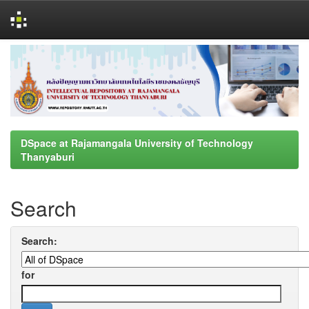
Skip
navigation
DSpace at Rajamangala University of Technology
Thanyaburi
Search
Search:
for