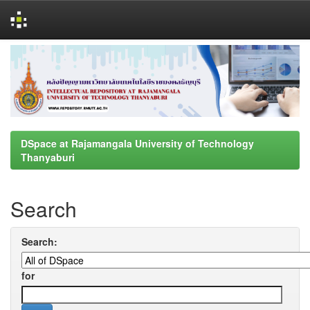
Skip
navigation
DSpace at Rajamangala University of Technology
Thanyaburi
Search
Search:
for