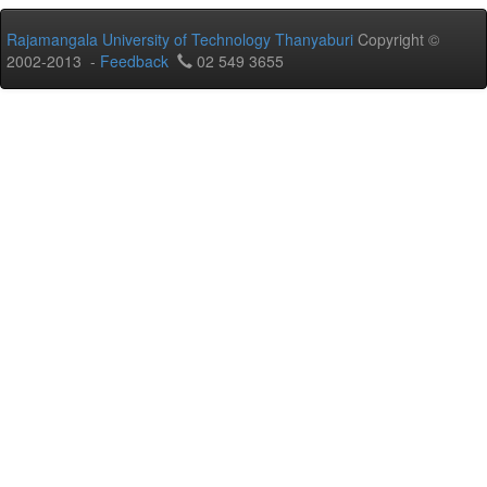
Rajamangala University of Technology Thanyaburi
Copyright ©
2002-2013 -
Feedback
02 549 3655