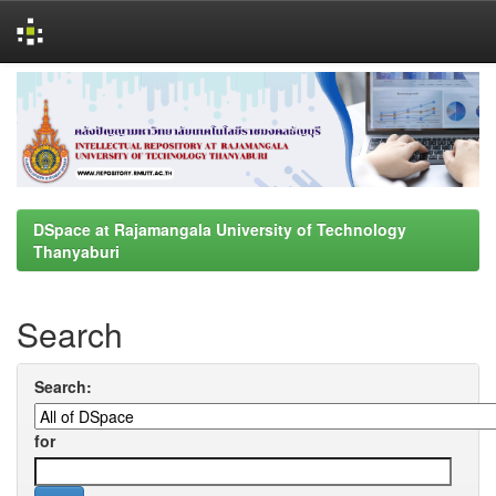
Skip
navigation
DSpace at Rajamangala University of Technology
Thanyaburi
Search
Search:
for