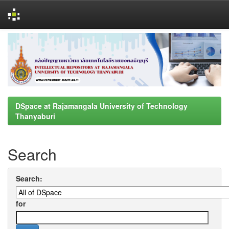
Skip
navigation
DSpace at Rajamangala University of Technology
Thanyaburi
Search
Search:
for