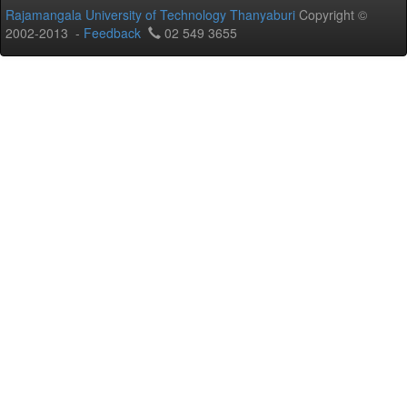
Rajamangala University of Technology Thanyaburi
Copyright ©
2002-2013 -
Feedback
02 549 3655