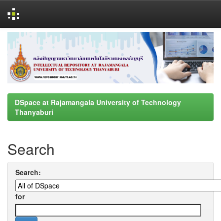
Skip
navigation
DSpace at Rajamangala University of Technology
Thanyaburi
Search
Search:
for