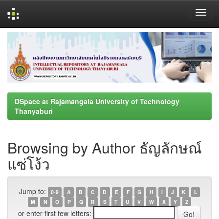
Skip
navigation
DSpace at Rajamangala University of Technology
Thanyaburi
Browsing by Author ธัญลักษณ์
แซ่โง้ว
Jump to:
0-9
A
B
C
D
E
F
G
H
I
J
K
L
M
N
O
P
Q
R
S
T
U
V
W
X
Y
Z
or enter first few letters: