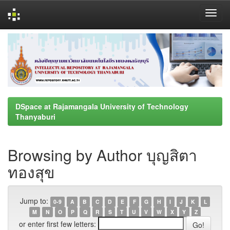
Skip
navigation
DSpace at Rajamangala University of Technology
Thanyaburi
Browsing by Author บุญสิตา
ทองสุข
Jump to:
0-9
A
B
C
D
E
F
G
H
I
J
K
L
M
N
O
P
Q
R
S
T
U
V
W
X
Y
Z
or enter first few letters: