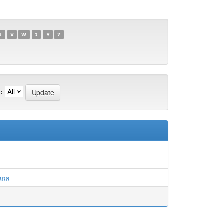
U
V
W
X
Y
Z
:
ุถล