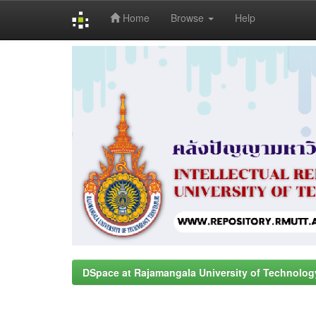
Home
Browse
Help
Skip
navigation
DSpace at Rajamangala University of Technolog