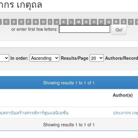
ากร เกตุถล
C
D
E
F
G
H
I
J
K
L
M
N
O
P
Q
R
S
T
or enter first few letters:
In order:
Results/Page
Authors/Record
Showing results 1 to 1 of 1
Author(s)
าบันสร้างสรรค์การ์ตูนแอนิเมชั่น
ประภากร เกต
Showing results 1 to 1 of 1