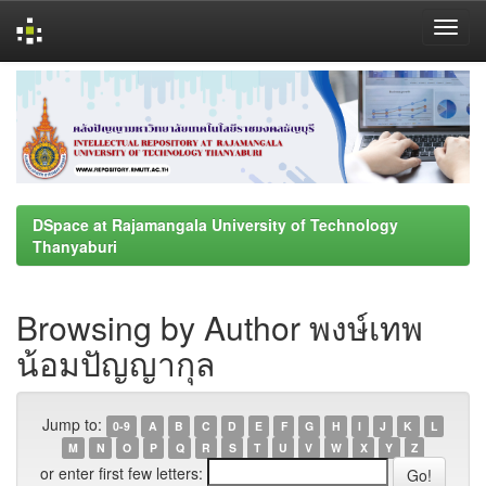
Skip
navigation
DSpace at Rajamangala University of Technology
Thanyaburi
Browsing by Author พงษ์เทพ
น้อมปัญญากุล
Jump to:
0-9
A
B
C
D
E
F
G
H
I
J
K
L
M
N
O
P
Q
R
S
T
U
V
W
X
Y
Z
or enter first few letters: