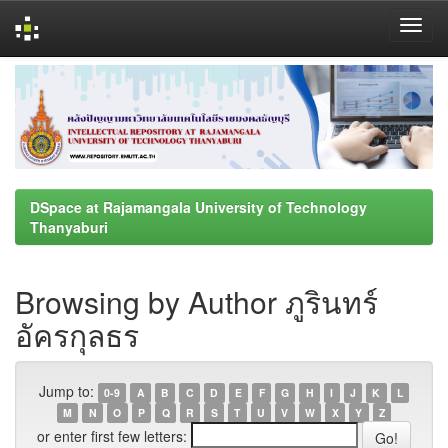
Skip
navigation
DSpace at Rajamangala University of Technology
Thanyaburi
Browsing by Author ภูรินทร์
อัครกุลธร
Jump to:
0-9
A
B
C
D
E
F
G
H
I
J
K
L
M
N
O
P
Q
R
S
T
U
V
W
X
Y
Z
or enter first few letters: