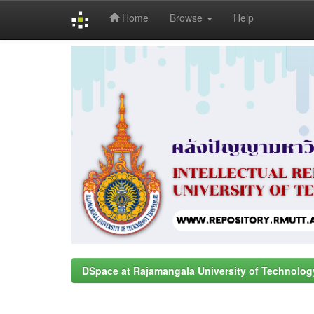
Home
Browse
Help
Skip
navigation
DSpace at Rajamangala University of Technolog