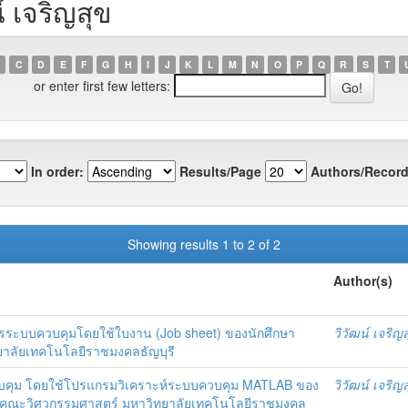
์ เจริญสุข
C
D
E
F
G
H
I
J
K
L
M
N
O
P
Q
R
S
T
or enter first few letters:
In order:
Results/Page
Authors/Record
Showing results 1 to 2 of 2
Author(s)
ารระบบควบคุมโดยใช้ใบงาน (Job sheet) ของนักศึกษา
วิวัฒน์ เจริญ
ยาลัยเทคโนโลยีราชมงคลธัญบุรี
วบคุม โดยใช้โปรแกรมวิเคราะห์ระบบควบคุม MATLAB ของ
วิวัฒน์ เจริญ
า คณะวิศวกรรมศาสตร์ มหาวิทยาลัยเทคโนโลยีราชมงคล