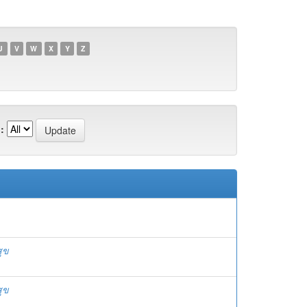
U
V
W
X
Y
Z
:
สุข
สุข