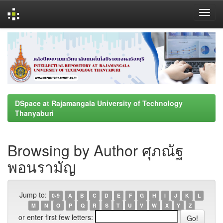
Skip
navigation
DSpace at Rajamangala University of Technology
Thanyaburi
Browsing by Author ศุภณัฐ
พอนรามัญ
Jump to:
0-9
A
B
C
D
E
F
G
H
I
J
K
L
M
N
O
P
Q
R
S
T
U
V
W
X
Y
Z
or enter first few letters: