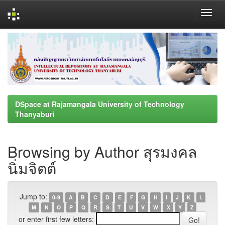
Skip
navigation
DSpace at Rajamangala University of Technology
Thanyaburi
Browsing by Author สุรมงคล
นิ่มจิตต์
Jump to:
0-9
A
B
C
D
E
F
G
H
I
J
K
L
M
N
O
P
Q
R
S
T
U
V
W
X
Y
Z
or enter first few letters: