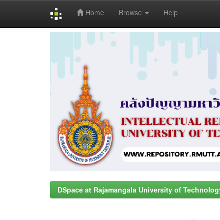
Home
Browse
Help
Skip
navigation
DSpace at Rajamangala University of Technolog