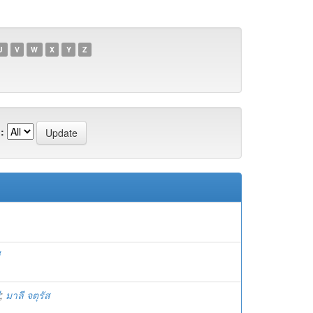
U
V
W
X
Y
Z
:
;
มาลี จตุรัส