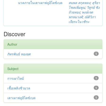
มวลภายในเตาเผาฟลูอิไดซ์เบด
สมพล สกุลหลง
;
สุริยา
โชคเพิ่มพูน
;
วิทูรย์ ชิง
ถ้วยทอง
;
พงษ์เจต
พรหมวงศ์
;
ณัติวิภา
เจียระไนวชิระ
Discover
Author
ภัทรพันธ์ ทองยศ
1
Subject
การเผาไหม้
1
เชื้อเพลิงชีวมวล
1
เตาเผาฟลูอิไดซ์เบด
1